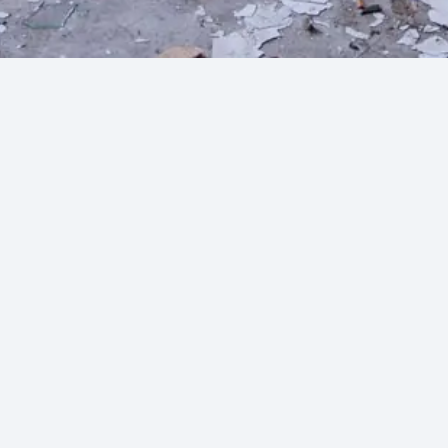
Keukenplakken.com
Keukenplakken.com is gespecialiseerd in het wrappen van
keukens, een snelle en kosteneffectieve manier om je
keuken een nieuwe look te geven zonder ingrijpende
renovaties.