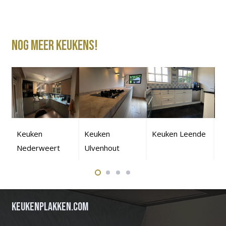
Nog meer keukens!
Keuken
Keuken
Keuken Leende
K
Nederweert
Ulvenhout
G
Keukenplakken.com